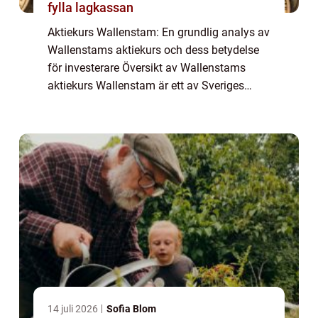
fylla lagkassan
Aktiekurs Wallenstam: En grundlig analys av
Wallenstams aktiekurs och dess betydelse
för investerare Översikt av Wallenstams
aktiekurs Wallenstam är ett av Sveriges
ledande fastighetsbolag och aktiekursen är
av stor betydelse för både investerare och...
14 juli 2026
Sofia Blom