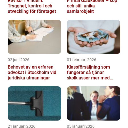
Revisor i Vindeln:
Frimärksauktioner – köp
Trygghet, kontroll och
och sälj unika
utveckling för företaget
samlarobjekt
02 juni 2026
01 februari 2026
Behovet av en erfaren
Klassförsäljning som
advokat i Stockholm vid
fungerar så tjänar
juridiska utmaningar
skolklasser mer med
smarta produkter
21 januari 2026
05 januari 2026