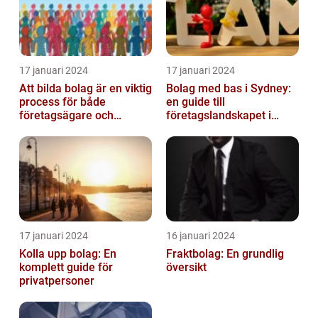
17 januari 2024
17 januari 2024
Att bilda bolag är en viktig
Bolag med bas i Sydney:
process för både
en guide till
företagsägare och
företagslandskapet i
privatpersoner som vill
Australiens framstående
etablera en ...
stad
17 januari 2024
16 januari 2024
Kolla upp bolag: En
Fraktbolag: En grundlig
komplett guide för
översikt
privatpersoner