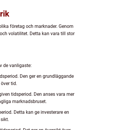
rik
ör olika företag och marknader. Genom
h volatilitet. Detta kan vara till stor
v de vanligaste:
 tidsperiod. Den ger en grundläggande
över tid.
 given tidsperiod. Den anses vara mer
dagliga marknadsbruset.
riod. Detta kan ge investerare en
sikt.