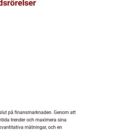
dsrörelser
 beslut på finansmarknaden. Genom att
mtida trender och maximera sina
 kvantitativa mätningar, och en