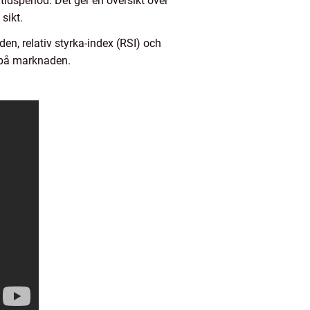
tidsperiod. Det ger en översikt över
sikt.
en, relativ styrka-index (RSI) och
r på marknaden.