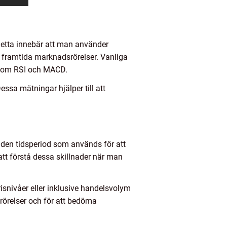
Detta innebär att man använder
e framtida marknadsrörelser. Vanliga
r som RSI och MACD.
ssa mätningar hjälper till att
r, den tidsperiod som används för att
att förstå dessa skillnader när man
isnivåer eller inklusive handelsvolym
srörelser och för att bedöma