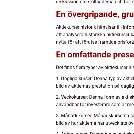
diskussion om skillnaderna och för- o
En övergripande, grun
Aktiekurser historik hänvisar till in
att analysera historiska aktiekurser k
nytta för att förutse framtida prisför
En omfattande presen
Det finns flera typer av aktiekurser 
1. Dagliga kurser: Denna typ av aktie
bild av aktiernas prestation på daglig
2. Veckokurser: Denna form av aktiek
användbar för investerare som är mer
3. Månadskurser: Månadskurserna sam
bild av hur aktierna har utvecklats ö