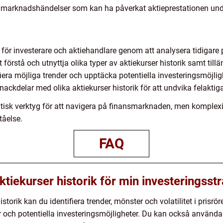
ill marknadshändelser som kan ha påverkat aktieprestationen und
ll för investerare och aktiehandlare genom att analysera tidigare 
örstå och utnyttja olika typer av aktiekurser historik samt til
iera möjliga trender och upptäcka potentiella investeringsmöjligh
ackdelar med olika aktiekurser historik för att undvika felaktiga
 kritisk verktyg för att navigera på finansmarknaden, men komplex
tåelse.
FAQ
tiekurser historik för min investeringsstr
torik kan du identifiera trender, mönster och volatilitet i prisröre
 och potentiella investeringsmöjligheter. Du kan också använda 