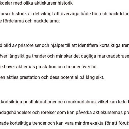
delar med olika aktiekurser historik
ekurser historik är det viktigt att överväga både för- och nackdel
te fördelarna och nackdelarna:
 bild av prisrörelser och hjälper till att identifiera kortsiktiga 
 över långsiktiga trender och minskar det dagliga marknadsbruse
t över aktiernas prestation och trender över tid.
en akties prestation och dess potential på lång sikt.
kortsiktiga prisfluktuationer och marknadsbrus, vilket kan leda til
adagshändelser och rörelser som kan påverka aktiekursernas pre
ade kortsiktiga trender och kan vara mindre exakta för att föruts