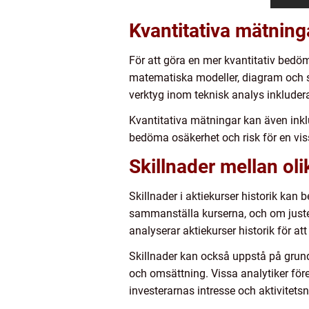
Kvantitativa mätning
För att göra en mer kvantitativ bedö
matematiska modeller, diagram och st
verktyg inom teknisk analys inkluder
Kvantitativa mätningar kan även inklu
bedöma osäkerhet och risk för en viss
Skillnader mellan oli
Skillnader i aktiekurser historik kan
sammanställa kurserna, och om justera
analyserar aktiekurser historik för a
Skillnader kan också uppstå på grund
och omsättning. Vissa analytiker före
investerarnas intresse och aktivitetsni