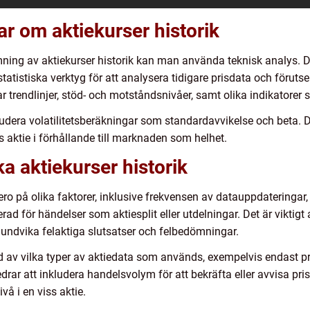
ar om aktiekurser historik
mning av aktiekurser historik kan man använda teknisk analys. 
atistiska verktyg för att analysera tidigare prisdata och föruts
ar trendlinjer, stöd- och motståndsnivåer, samt olika indikatore
dera volatilitetsberäkningar som standardavvikelse och beta. De
 aktie i förhållande till marknaden som helhet.
ka aktiekurser historik
 bero på olika faktorer, inklusive frekvensen av datauppdateringa
d för händelser som aktiesplit eller utdelningar. Det är viktigt 
tt undvika felaktiga slutsatser och felbedömningar.
 av vilka typer av aktiedata som används, exempelvis endast pr
drar att inkludera handelsvolym för att bekräfta eller avvisa pri
vå i en viss aktie.