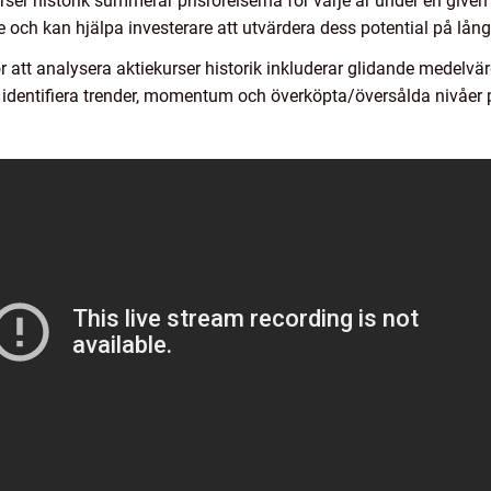
rser historik summerar prisrörelserna för varje år under en given 
 och kan hjälpa investerare att utvärdera dess potential på lång 
att analysera aktiekurser historik inkluderar glidande medelvärd
att identifiera trender, momentum och överköpta/översålda nivåe