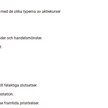
ar med de olika typerna av aktiekurser
trender och handelsmönster.
t.
l felaktiga slutsatser.
station.
e framtida prisrörelser.