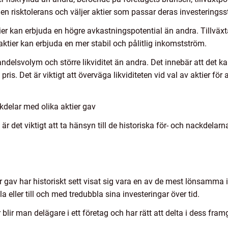
 egen risktolerans och väljer aktier som passar deras investeringss
tier kan erbjuda en högre avkastningspotential än andra. Tillväxt
ktier kan erbjuda en mer stabil och pålitlig inkomstström.
handelsvolym och större likviditet än andra. Det innebär att det k
 pris. Det är viktigt att överväga likviditeten vid val av aktier för
delar med olika aktier gav
 är det viktigt att ta hänsyn till de historiska för- och nackdelar
er gav har historiskt sett visat sig vara en av de mest lönsamma 
a eller till och med tredubbla sina investeringar över tid.
blir man delägare i ett företag och har rätt att delta i dess fra