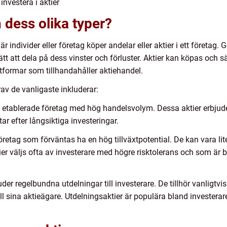
 investera i aktier
 dess olika typer?
r individer eller företag köper andelar eller aktier i ett företag.
ätt att dela på dess vinster och förluster. Aktier kan köpas och 
formar som tillhandahåller aktiehandel.
rav de vanligaste inkluderar:
r i etablerade företag med hög handelsvolym. Dessa aktier erbjude
ar efter långsiktiga investeringar.
 företag som förväntas ha en hög tillväxtpotential. De kan vara lit
ktier väljs ofta av investerare med högre risktolerans och som är
juder regelbundna utdelningar till investerare. De tillhör vanlig
 till sina aktieägare. Utdelningsaktier är populära bland investera