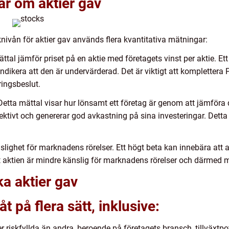
ar om aktier gav
ivån för aktier gav används flera kvantitativa mätningar:
ättal jämför priset på en aktie med företagets vinst per aktie. Et
indikera att den är undervärderad. Det är viktigt att komplettera
eringsbeslut.
Detta mättal visar hur lönsamt ett företag är genom att jämföra 
fektivt och genererar god avkastning på sina investeringar. Detta 
nslighet för marknadens rörelser. Ett högt beta kan innebära att 
att aktien är mindre känslig för marknadens rörelser och därmed m
ka aktier gav
åt på flera sätt, inklusive:
er riskfyllda än andra, beroende på företagets bransch, tillväxtpot