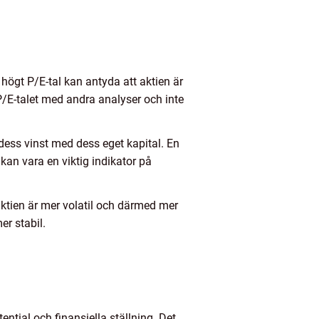
t högt P/E-tal kan antyda att aktien är
 P/E-talet med andra analyser och inte
dess vinst med dess eget kapital. En
kan vara en viktig indikator på
aktien är mer volatil och därmed mer
er stabil.
ential och finansiella ställning. Det