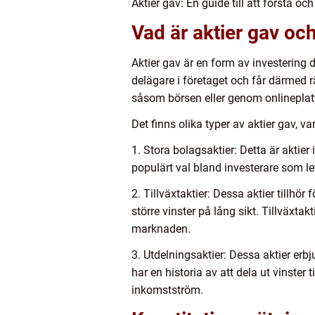
Aktier gav: En guide till att förstå och
Vad är aktier gav och
Aktier gav är en form av investering dä
delägare i företaget och får därmed r
såsom börsen eller genom onlineplatt
Det finns olika typer av aktier gav, va
1. Stora bolagsaktier: Detta är aktie
populärt val bland investerare som let
2. Tillväxtaktier: Dessa aktier tillhör
större vinster på lång sikt. Tillväxta
marknaden.
3. Utdelningsaktier: Dessa aktier erb
har en historia av att dela ut vinster
inkomstström.