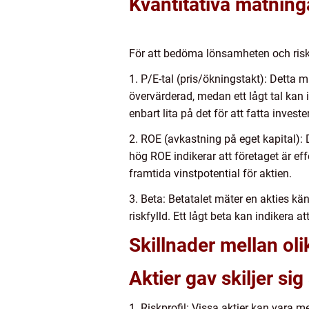
Kvantitativa mätning
För att bedöma lönsamheten och riskn
1. P/E-tal (pris/ökningstakt): Detta m
övervärderad, medan ett lågt tal kan 
enbart lita på det för att fatta invest
2. ROE (avkastning på eget kapital): 
hög ROE indikerar att företaget är ef
framtida vinstpotential för aktien.
3. Beta: Betatalet mäter en akties kä
riskfylld. Ett lågt beta kan indikera 
Skillnader mellan oli
Aktier gav skiljer sig 
1. Riskprofil: Vissa aktier kan vara m