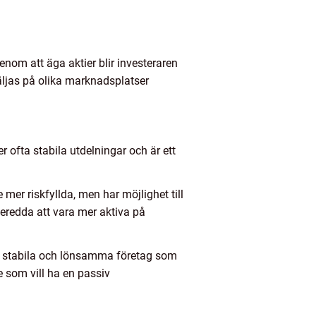
 Genom att äga aktier blir investeraren
säljas på olika marknadsplatser
r ofta stabila utdelningar och är ett
e mer riskfyllda, men har möjlighet till
 beredda att vara mer aktiva på
tvis stabila och lönsamma företag som
re som vill ha en passiv