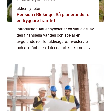
14 juli 2026
Sofia Blom
aktier nyheter
Pension i Blekinge: Så planerar du för
en tryggare framtid
Introduktion Aktier nyheter är en viktig del av
den finansiella världen och spelar en
avgörande roll för aktieägare, investerare
och allmänheten. I denna artikel kommer vi
att ge en omfattande presentation av aktier
nyheter, inklusive vad det är, vil...