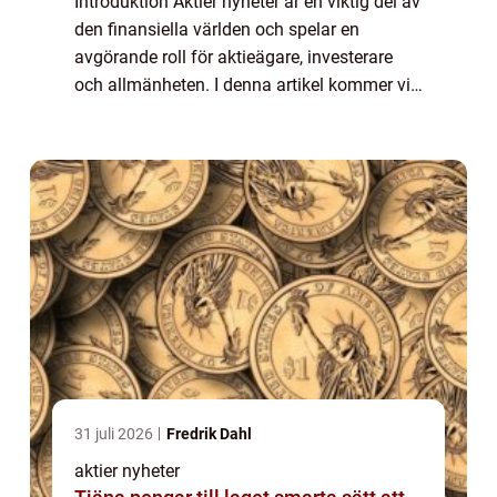
Introduktion Aktier nyheter är en viktig del av
den finansiella världen och spelar en
avgörande roll för aktieägare, investerare
och allmänheten. I denna artikel kommer vi
att ge en omfattande presentation av aktier
nyheter, inklusive vad det är, vil...
31 juli 2026
Fredrik Dahl
aktier nyheter