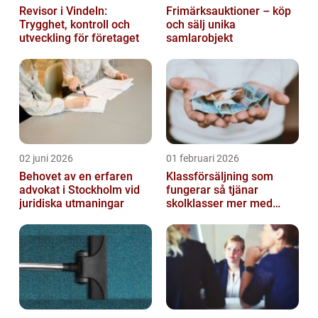
Revisor i Vindeln:
Frimärksauktioner – köp
Trygghet, kontroll och
och sälj unika
utveckling för företaget
samlarobjekt
02 juni 2026
01 februari 2026
Behovet av en erfaren
Klassförsäljning som
advokat i Stockholm vid
fungerar så tjänar
juridiska utmaningar
skolklasser mer med
smarta produkter