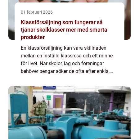
01 februari 2026
Klassförsäljning som fungerar så
tjänar skolklasser mer med smarta
produkter
En klassförsäljning kan vara skillnaden
mellan en inställd klassresa och ett minne
för livet. När skolor, lag och föreningar
behöver pengar söker de ofta efter enkla,
etiska och lönsamma sätt att sälja. Då
räcker det inte längre med tröjor och
kakbur...