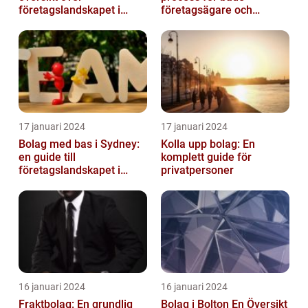
företagslandskapet i
företagsägare och
Storbritannien
privatpersoner som vill
etablera en ...
17 januari 2024
17 januari 2024
Bolag med bas i Sydney:
Kolla upp bolag: En
en guide till
komplett guide för
företagslandskapet i
privatpersoner
Australiens framstående
stad
16 januari 2024
16 januari 2024
Fraktbolag: En grundlig
Bolag i Bolton En Översikt