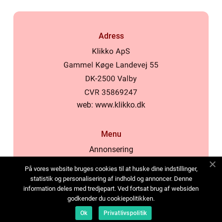
Adress
web:
www.klikko.dk
Menu
Annonsering
Om oss
På vores website bruges cookies til at huske dine indstillinger,
Cookies
statistik og personalisering af indhold og annoncer. Denne
information deles med tredjepart. Ved fortsat brug af websiden
Kontakta oss
godkender du cookiepolitikken.
Sitemap
Ok
Privatlivspolitik