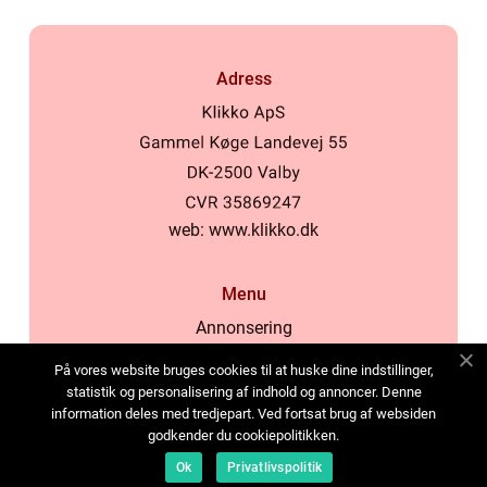
Adress
web:
www.klikko.dk
Menu
Annonsering
Om oss
På vores website bruges cookies til at huske dine indstillinger,
Cookies
statistik og personalisering af indhold og annoncer. Denne
information deles med tredjepart. Ved fortsat brug af websiden
Kontakta oss
godkender du cookiepolitikken.
Sitemap
Ok
Privatlivspolitik