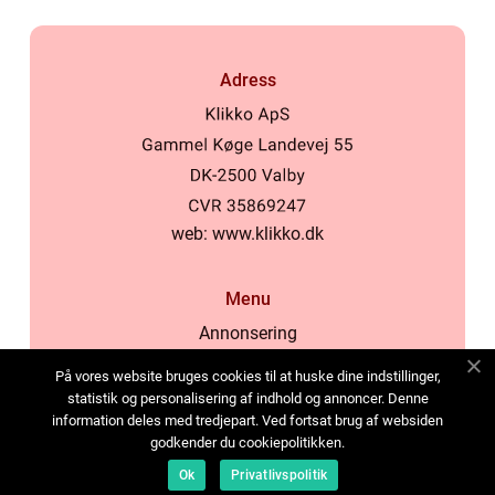
Adress
web:
www.klikko.dk
Menu
Annonsering
Om oss
På vores website bruges cookies til at huske dine indstillinger,
Cookies
statistik og personalisering af indhold og annoncer. Denne
information deles med tredjepart. Ved fortsat brug af websiden
Kontakta oss
godkender du cookiepolitikken.
Sitemap
Ok
Privatlivspolitik