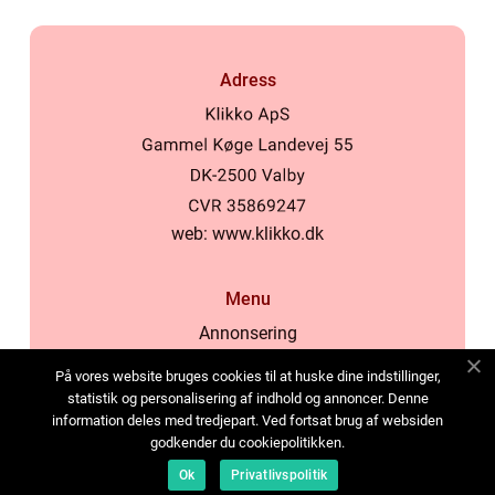
Adress
web:
www.klikko.dk
Menu
Annonsering
Om oss
På vores website bruges cookies til at huske dine indstillinger,
Cookies
statistik og personalisering af indhold og annoncer. Denne
information deles med tredjepart. Ved fortsat brug af websiden
Kontakta oss
godkender du cookiepolitikken.
Sitemap
Ok
Privatlivspolitik