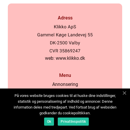
Adress
web:
www.klikko.dk
Menu
Annonsering
Om oss
På vores website bruges cookies til at huske dine indstillinger,
Cookies
statistik og personalisering af indhold og annoncer. Denne
information deles med tredjepart. Ved fortsat brug af websiden
Kontakta oss
godkender du cookiepolitikken.
Sitemap
Ok
Privatlivspolitik