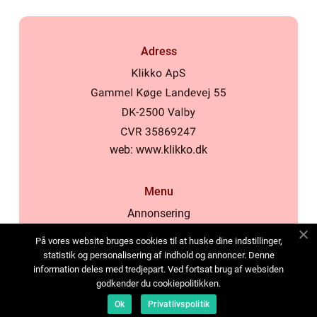
Adress
web:
www.klikko.dk
Menu
Annonsering
Om oss
På vores website bruges cookies til at huske dine indstillinger,
Cookies
statistik og personalisering af indhold og annoncer. Denne
information deles med tredjepart. Ved fortsat brug af websiden
Kontakta oss
godkender du cookiepolitikken.
Sitemap
Ok
Privatlivspolitik