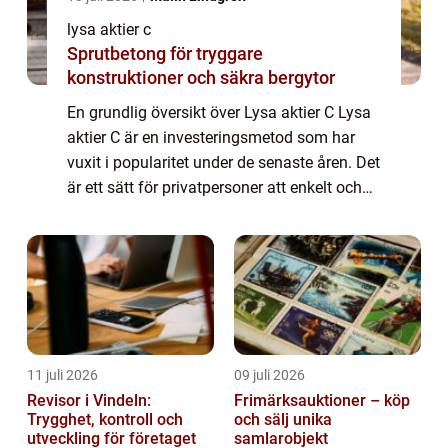
lysa aktier c
Sprutbetong för tryggare
konstruktioner och säkra bergytor
En grundlig översikt över Lysa aktier C Lysa
aktier C är en investeringsmetod som har
vuxit i popularitet under de senaste åren. Det
är ett sätt för privatpersoner att enkelt och
smidigt investera i aktier och ta del av
potentialen i olika företag. I...
11 juli 2026
09 juli 2026
Revisor i Vindeln:
Frimärksauktioner – köp
Trygghet, kontroll och
och sälj unika
utveckling för företaget
samlarobjekt