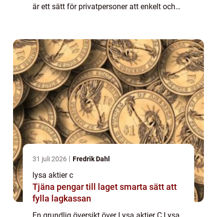
är ett sätt för privatpersoner att enkelt och
smidigt investera i aktier och ta del av
potentialen i olika företag. I...
31 juli 2026
Fredrik Dahl
lysa aktier c
Tjäna pengar till laget smarta sätt att
fylla lagkassan
En grundlig översikt över Lysa aktier C Lysa