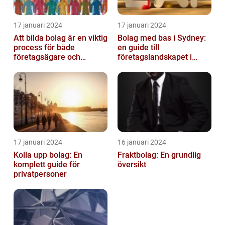
17 januari 2024
17 januari 2024
Att bilda bolag är en viktig
Bolag med bas i Sydney:
process för både
en guide till
företagsägare och
företagslandskapet i
privatpersoner som vill
Australiens framstående
etablera en ...
stad
17 januari 2024
16 januari 2024
Kolla upp bolag: En
Fraktbolag: En grundlig
komplett guide för
översikt
privatpersoner