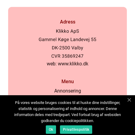
Adress
web:
www.klikko.dk
Menu
Annonsering
Om oss
På vores website bruges cookies til at huske dine indstillinger,
Cookies
statistik og personalisering af indhold og annoncer. Denne
information deles med tredjepart. Ved fortsat brug af websiden
Kontakta oss
godkender du cookiepolitikken.
Sitemap
Ok
Privatlivspolitik