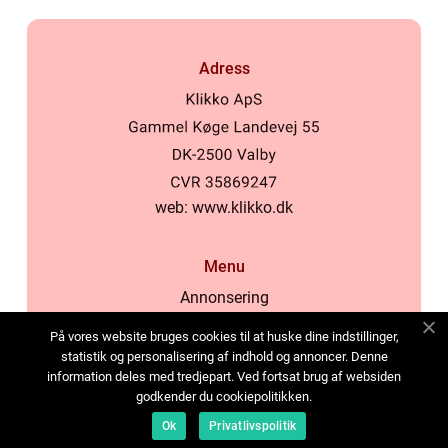
Adress
web:
www.klikko.dk
Menu
Annonsering
Om oss
På vores website bruges cookies til at huske dine indstillinger,
Cookies
statistik og personalisering af indhold og annoncer. Denne
information deles med tredjepart. Ved fortsat brug af websiden
Kontakta oss
godkender du cookiepolitikken.
Sitemap
Ok
Privatlivspolitik