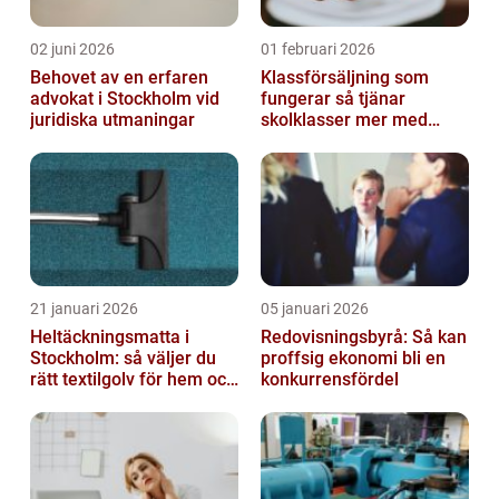
02 juni 2026
01 februari 2026
Behovet av en erfaren
Klassförsäljning som
advokat i Stockholm vid
fungerar så tjänar
juridiska utmaningar
skolklasser mer med
smarta produkter
21 januari 2026
05 januari 2026
Heltäckningsmatta i
Redovisningsbyrå: Så kan
Stockholm: så väljer du
proffsig ekonomi bli en
rätt textilgolv för hem och
konkurrensfördel
kontor