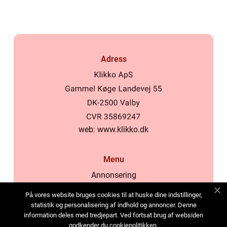
Adress
web:
www.klikko.dk
Menu
Annonsering
Om oss
På vores website bruges cookies til at huske dine indstillinger,
Cookies
statistik og personalisering af indhold og annoncer. Denne
information deles med tredjepart. Ved fortsat brug af websiden
Kontakta oss
godkender du cookiepolitikken.