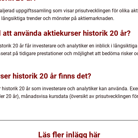
taljerad uppgiftssamling som visar prisutvecklingen för olika akti
a långsiktiga trender och mönster på aktiemarknaden.
att använda aktiekurser historik 20 år?
rik 20 år får investerare och analytiker en inblick i långsiktiga 
serat på tidigare prestationer och möjlighet att bedöma risker o
ser historik 20 år finns det?
er historik 20 år som investerare och analytiker kan använda. Ex
der 20 år), månadsvisa kursdata (översikt av prisutvecklingen fö
Läs fler inlägg här