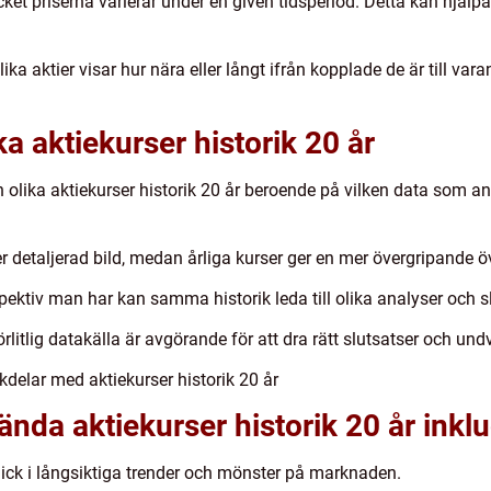
mycket priserna varierar under en given tidsperiod. Detta kan hjälp
lika aktier visar hur nära eller långt ifrån kopplade de är till va
ka aktiekurser historik 20 år
n olika aktiekurser historik 20 år beroende på vilken data som 
r detaljerad bild, medan årliga kurser ger en mer övergripande öv
spektiv man har kan samma historik leda till olika analyser och s
örlitlig datakälla är avgörande för att dra rätt slutsatser och u
delar med aktiekurser historik 20 år
nda aktiekurser historik 20 år inklu
blick i långsiktiga trender och mönster på marknaden.