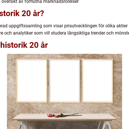
g översikt av förflutna marknadsrörelser
storik 20 år?
ljerad uppgiftssamling som visar prisutvecklingen för olika aktie
are och analytiker som vill studera långsiktiga trender och möns
historik 20 år