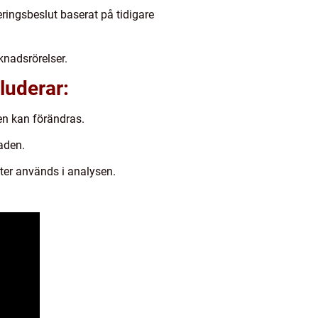
eringsbeslut baserat på tidigare
nadsrörelser.
luderar:
en kan förändras.
naden.
gifter används i analysen.