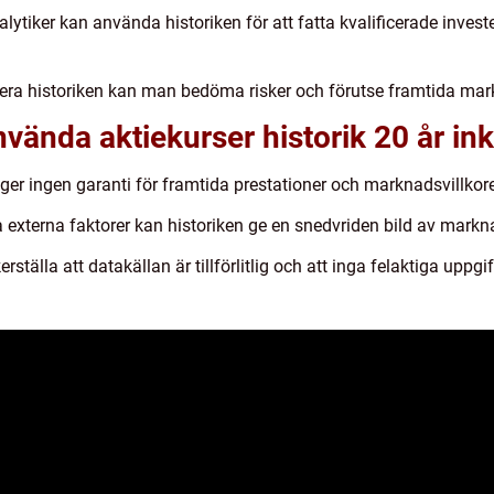
lytiker kan använda historiken för att fatta kvalificerade invest
ra historiken kan man bedöma risker och förutse framtida mark
vända aktiekurser historik 20 år ink
 ger ingen garanti för framtida prestationer och marknadsvillkor
ra externa faktorer kan historiken ge en snedvriden bild av mark
kerställa att datakällan är tillförlitlig och att inga felaktiga upp