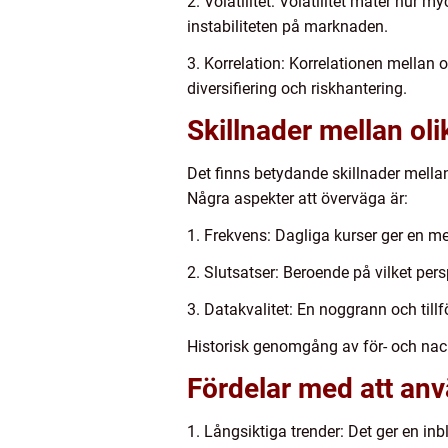
2. Volatilitet: Volatilitet mäter hur 
instabiliteten på marknaden.
3. Korrelation: Korrelationen mellan o
diversifiering och riskhantering.
Skillnader mellan oli
Det finns betydande skillnader mella
Några aspekter att överväga är:
1. Frekvens: Dagliga kurser ger en me
2. Slutsatser: Beroende på vilket per
3. Datakvalitet: En noggrann och tillf
Historisk genomgång av för- och nack
Fördelar med att anvä
1. Långsiktiga trender: Det ger en in