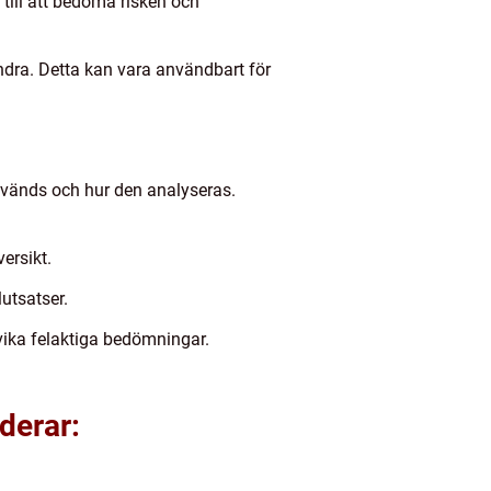
a till att bedöma risken och
randra. Detta kan vara användbart för
används och hur den analyseras.
ersikt.
lutsatser.
ndvika felaktiga bedömningar.
derar: