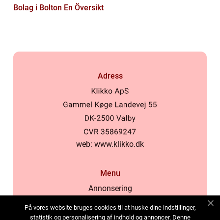
Bolag i Bolton En Översikt
Adress
web:
www.klikko.dk
Menu
Annonsering
Om oss
På vores website bruges cookies til at huske dine indstillinger,
Cookies
statistik og personalisering af indhold og annoncer. Denne