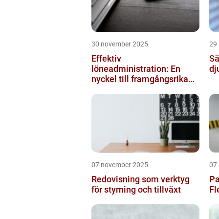
30 november 2025
29
Effektiv
Sä
löneadministration: En
dj
nyckel till framgångsrika
företag
07 november 2025
07
Redovisning som verktyg
Pa
för styrning och tillväxt
Fl