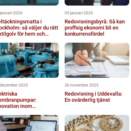
januari 2026
05 januari 2026
ltäckningsmatta i
Redovisningsbyrå: Så kan
ockholm: så väljer du rätt
proffsig ekonomi bli en
xtilgolv för hem och
konkurrensfördel
ntor
 december 2025
30 november 2025
ektriska
Redovisning i Uddevalla:
embranpumpar:
En ovärderlig tjänst
novation inom
mpteknik