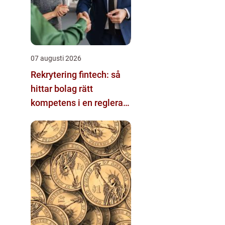
07 augusti 2026
Rekrytering fintech: så
hittar bolag rätt
kompetens i en reglerad
och snabbföränderlig
värld