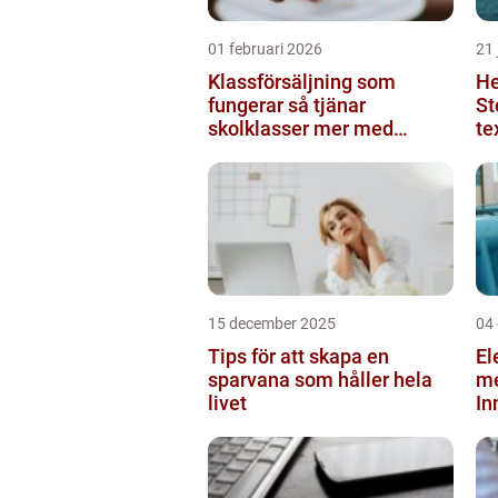
01 februari 2026
21 
Klassförsäljning som
He
fungerar så tjänar
St
skolklasser mer med
te
smarta produkter
ko
15 december 2025
04
Tips för att skapa en
El
sparvana som håller hela
m
livet
In
pu