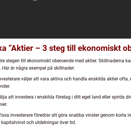
ka ”Aktier – 3 steg till ekonomiskt 
tre stegen till ekonomiskt oberoende med aktier. Skillnaderna kan 
. Här är några exempel på skillnader:
investerare väljer att vara aktiva och handla enskilda aktier oft
onder.
lja att investera i enskilda företag i ditt eget land eller sprida di
ier.
 Vissa investerare föredrar att göra snabba vinster genom korta 
v kapitalvinst och utdelningar över tid.