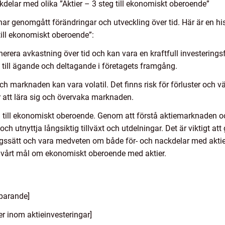
delar med olika ”Aktier – 3 steg till ekonomiskt oberoende”
 har genomgått förändringar och utveckling över tid. Här är en h
till ekonomiskt oberoende”:
generera avkastning över tid och kan vara en kraftfull investerin
 till ägande och deltagande i företagets framgång.
och marknaden kan vara volatil. Det finns risk för förluster och 
 att lära sig och övervaka marknaden.
äg till ekonomiskt oberoende. Genom att förstå aktiemarknaden
och utnyttja långsiktig tillväxt och utdelningar. Det är viktigt at
ngssätt och vara medveten om både för- och nackdelar med akti
 vårt mål om ekonomiskt oberoende med aktier.
sparande]
r inom aktieinvesteringar]