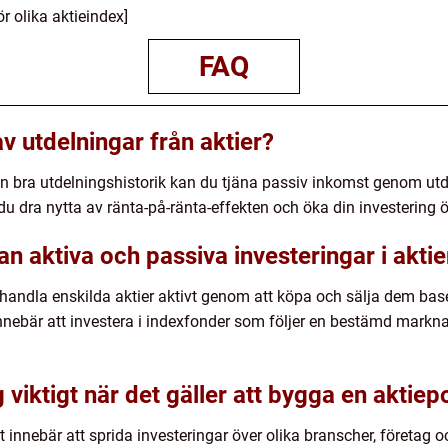
r olika aktieindex]
FAQ
av utdelningar från aktier?
en bra utdelningshistorik kan du tjäna passiv inkomst genom utd
 du dra nytta av ränta-på-ränta-effekten och öka din investering ö
an aktiva och passiva investeringar i aktie
tt handla enskilda aktier aktivt genom att köpa och sälja dem b
innebär att investera i indexfonder som följer en bestämd markn
g viktigt när det gäller att bygga en aktiep
det innebär att sprida investeringar över olika branscher, företag