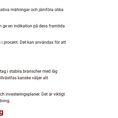
titativa mätningar och jämföra olika
an ge en indikation på dess framtida
g i procent. Det kan användas för att
etag i stabila branscher med låg
llväxtfas kanske väljer att
h investeringsplaner. Det är viktigt
tning.
ng