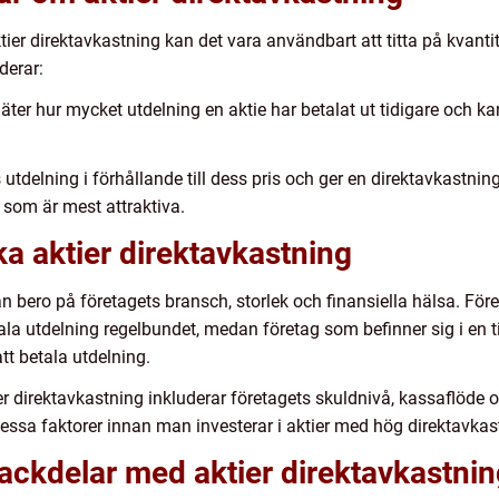
aktier direktavkastning kan det vara användbart att titta på kvan
derar:
äter hur mycket utdelning en aktie har betalat ut tidigare och k
utdelning i förhållande till dess pris och ger en direktavkastnin
a som är mest attraktiva.
ka aktier direktavkastning
an bero på företagets bransch, storlek och finansiella hälsa. För
ala utdelning regelbundet, medan företag som befinner sig i en ti
att betala utdelning.
 direktavkastning inkluderar företagets skuldnivå, kassaflöde oc
essa faktorer innan man investerar i aktier med hög direktavkas
nackdelar med aktier direktavkastni