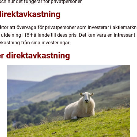
och hur det fungerar för privatpersoner
direktavkastning
faktor att överväga för privatpersoner som investerar i aktiema
utdelning i förhållande till dess pris. Det kan vara en intressant
kastning från sina investeringar.
er direktavkastning