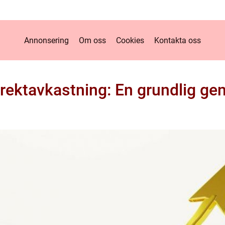
Annonsering
Om oss
Cookies
Kontakta oss
irektavkastning: En grundlig 