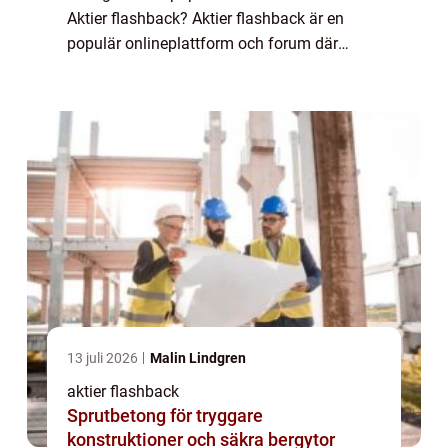
Aktier flashback? Aktier flashback är en
populär onlineplattform och forum där
privatpersoner kan dela och diskutera sina
åsikter, erfarenheter och kunskaper om ...
13 juli 2026
Malin Lindgren
aktier flashback
Sprutbetong för tryggare
konstruktioner och säkra bergytor