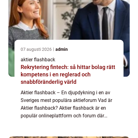
07 augusti 2026
admin
aktier flashback
Rekrytering fintech: så hittar bolag rätt
kompetens i en reglerad och
snabbföränderlig värld
Aktier flashback – En djupdykning i en av
Sveriges mest populära aktieforum Vad är
Aktier flashback? Aktier flashback är en
populär onlineplattform och forum där
privatpersoner kan dela och diskutera sina
åsikter, erfarenheter och kunskaper om ...