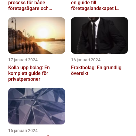
process för både
en guide till
företagsägare och
företagslandskapet i
privatpersoner som vill
Australiens framstående
etablera en ...
stad
17 januari 2024
16 januari 2024
Kolla upp bolag: En
Fraktbolag: En grundlig
komplett guide för
översikt
privatpersoner
16 januari 2024