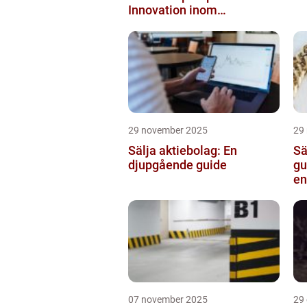
Innovation inom
pumpteknik
29 november 2025
29
Sälja aktiebolag: En
Sä
djupgående guide
gu
en
07 november 2025
29