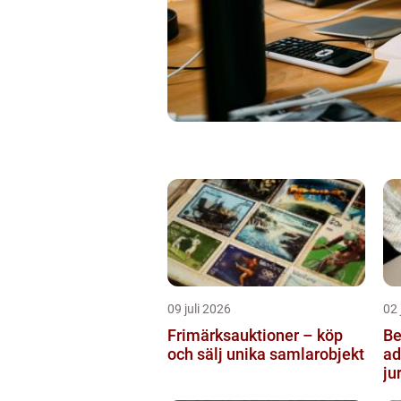
09 juli 2026
02 
Frimärksauktioner – köp
Be
och sälj unika samlarobjekt
ad
ju