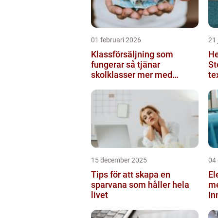
01 februari 2026
21 
Klassförsäljning som
He
fungerar så tjänar
St
skolklasser mer med
te
smarta produkter
ko
15 december 2025
04
Tips för att skapa en
El
sparvana som håller hela
m
livet
In
pu