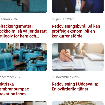
januari 2026
05 januari 2026
ltäckningsmatta i
Redovisningsbyrå: Så kan
ockholm: så väljer du rätt
proffsig ekonomi bli en
xtilgolv för hem och
konkurrensfördel
ntor
 december 2025
30 november 2025
ektriska
Redovisning i Uddevalla:
embranpumpar:
En ovärderlig tjänst
novation inom
mpteknik