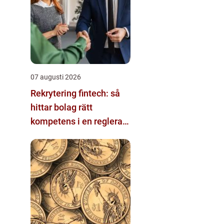
07 augusti 2026
Rekrytering fintech: så
hittar bolag rätt
kompetens i en reglerad
och snabbföränderlig
värld