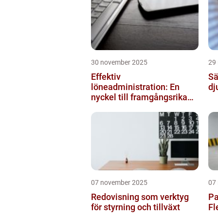
30 november 2025
29
Effektiv
Sä
löneadministration: En
dj
nyckel till framgångsrika
företag
07 november 2025
07
Redovisning som verktyg
Pa
för styrning och tillväxt
Fl