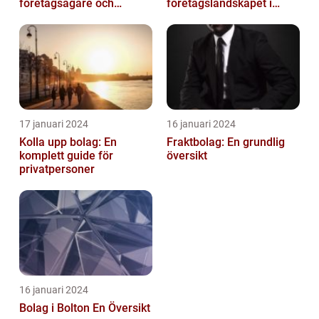
företagsägare och
företagslandskapet i
privatpersoner som vill
Australiens framstående
etablera en ...
stad
17 januari 2024
16 januari 2024
Kolla upp bolag: En
Fraktbolag: En grundlig
komplett guide för
översikt
privatpersoner
16 januari 2024
Bolag i Bolton En Översikt