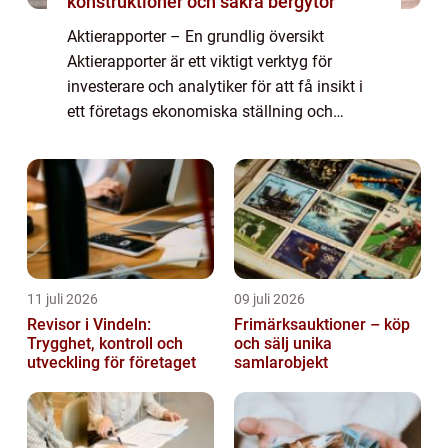
konstruktioner och säkra bergytor
Aktierapporter – En grundlig översikt
Aktierapporter är ett viktigt verktyg för
investerare och analytiker för att få insikt i
ett företags ekonomiska ställning och
prestation på aktiemarknaden. Genom att
analysera och granska aktierapporter få...
11 juli 2026
09 juli 2026
Revisor i Vindeln:
Frimärksauktioner – köp
Trygghet, kontroll och
och sälj unika
utveckling för företaget
samlarobjekt