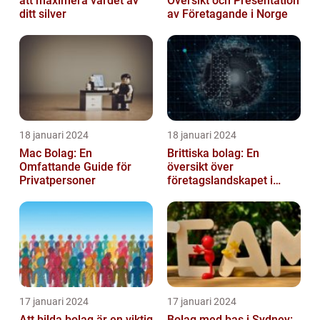
att maximera värdet av
Översikt och Presentation
ditt silver
av Företagande i Norge
18 januari 2024
18 januari 2024
Mac Bolag: En
Brittiska bolag: En
Omfattande Guide för
översikt över
Privatpersoner
företagslandskapet i
Storbritannien
17 januari 2024
17 januari 2024
Att bilda bolag är en viktig
Bolag med bas i Sydney: