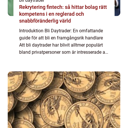
bli daytrader
Rekrytering fintech: så hittar bolag rätt
kompetens i en reglerad och
snabbföränderlig värld
Introduktion Bli Daytrader: En omfattande
guide för att bli en framgångsrik handlare
Att bli daytrader har blivit alltmer populärt
bland privatpersoner som är intresserade av
att handla med finansiella instrument. Det är
en aktiv handelsstrategi som ...