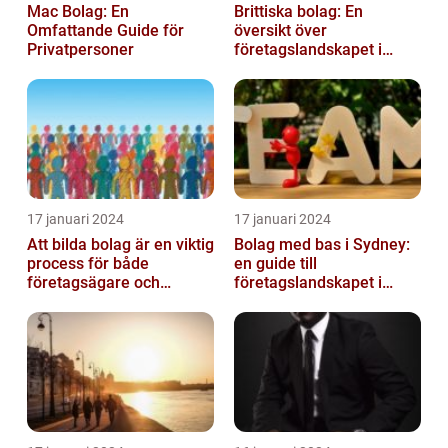
Mac Bolag: En
Brittiska bolag: En
Omfattande Guide för
översikt över
Privatpersoner
företagslandskapet i
Storbritannien
17 januari 2024
17 januari 2024
Att bilda bolag är en viktig
Bolag med bas i Sydney:
process för både
en guide till
företagsägare och
företagslandskapet i
privatpersoner som vill
Australiens framstående
etablera en ...
stad