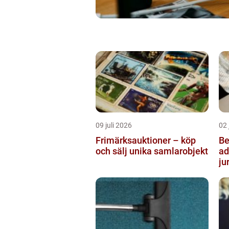
09 juli 2026
02 
Frimärksauktioner – köp
Be
och sälj unika samlarobjekt
ad
ju