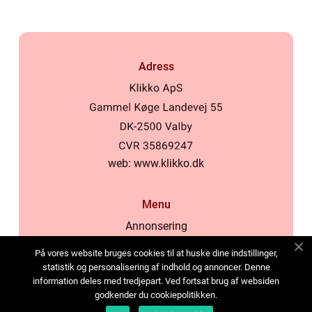
Adress
web:
www.klikko.dk
Menu
Annonsering
Om oss
På vores website bruges cookies til at huske dine indstillinger,
Cookies
statistik og personalisering af indhold og annoncer. Denne
information deles med tredjepart. Ved fortsat brug af websiden
Kontakta oss
godkender du cookiepolitikken.
Sitemap