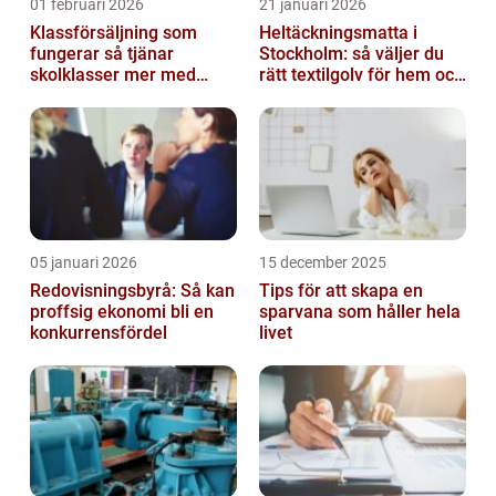
01 februari 2026
21 januari 2026
Klassförsäljning som
Heltäckningsmatta i
fungerar så tjänar
Stockholm: så väljer du
skolklasser mer med
rätt textilgolv för hem och
smarta produkter
kontor
05 januari 2026
15 december 2025
Redovisningsbyrå: Så kan
Tips för att skapa en
proffsig ekonomi bli en
sparvana som håller hela
konkurrensfördel
livet