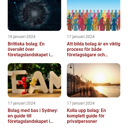
18 januari 2024
17 januari 2024
Brittiska bolag: En
Att bilda bolag är en viktig
översikt över
process för både
företagslandskapet i
företagsägare och
Storbritannien
privatpersoner som vill
etablera en ...
17 januari 2024
17 januari 2024
Bolag med bas i Sydney:
Kolla upp bolag: En
en guide till
komplett guide för
företagslandskapet i
privatpersoner
Australiens framstående