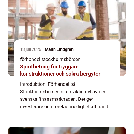
13 juli 2026
Malin Lindgren
förhandel stockholmsbörsen
Sprutbetong för tryggare
konstruktioner och säkra bergytor
Introduktion: Förhandel på
Stockholmsbörsen är en viktig del av den
svenska finansmarknaden. Det ger
investerare och företag möjlighet att handla
med värdepapper under en kort tid före den
ordinarie handelsdagen. I denna artikel
utforskar vi och förd...