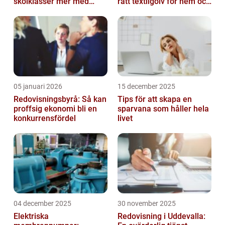
skolklasser mer med
rätt textilgolv för hem och
smarta produkter
kontor
05 januari 2026
15 december 2025
Redovisningsbyrå: Så kan
Tips för att skapa en
proffsig ekonomi bli en
sparvana som håller hela
konkurrensfördel
livet
04 december 2025
30 november 2025
Elektriska
Redovisning i Uddevalla: