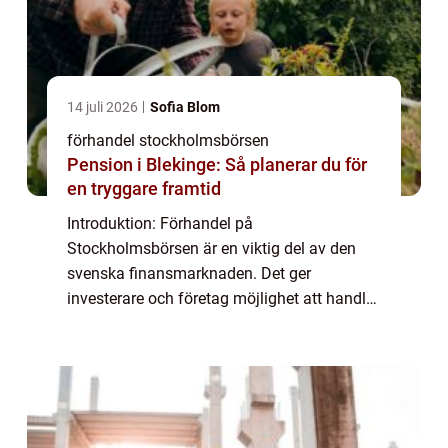
14 juli 2026
Sofia Blom
förhandel stockholmsbörsen
Pension i Blekinge: Så planerar du för
en tryggare framtid
Introduktion: Förhandel på
Stockholmsbörsen är en viktig del av den
svenska finansmarknaden. Det ger
investerare och företag möjlighet att handla
med värdepapper under en kort tid före den
ordinarie handelsdagen. I denna artikel
utforskar vi och förd...