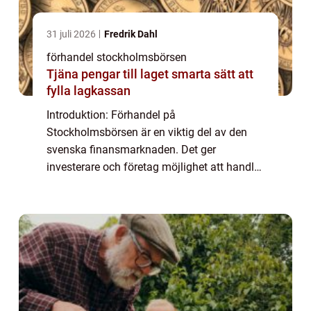
31 juli 2026
Fredrik Dahl
förhandel stockholmsbörsen
Tjäna pengar till laget smarta sätt att
fylla lagkassan
Introduktion: Förhandel på
Stockholmsbörsen är en viktig del av den
svenska finansmarknaden. Det ger
investerare och företag möjlighet att handla
med värdepapper under en kort tid före den
ordinarie handelsdagen. I denna artikel
utforskar vi och förd...