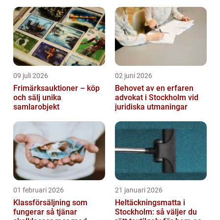
ordinarie handelsdagen. I denna artikel
utforskar vi och förd...
09 juli 2026
02 juni 2026
Frimärksauktioner – köp
Behovet av en erfaren
och sälj unika
advokat i Stockholm vid
samlarobjekt
juridiska utmaningar
01 februari 2026
21 januari 2026
Klassförsäljning som
Heltäckningsmatta i
fungerar så tjänar
Stockholm: så väljer du