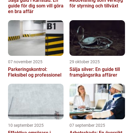
Sälja guld i Karlstad: En
Redovisning som verktyg
guide för dig som vill göra
för styrning och tillväxt
en bra affär
07 november 2025
29 oktober 2025
Parkeringskontrol:
Sälja silver: En guide till
Fleksibel og professionel
framgångsrika affärer
10 september 2025
07 september 2025
Effektiva omrörare i
Arbetsskada: En översikt