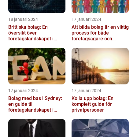
18 januari 2024
17 januari 2024
Brittiska bolag: En
Att bilda bolag är en viktig
översikt över
process för både
företagslandskapet i
företagsägare och
Storbritannien
privatpersoner som vill
etablera en ...
17 januari 2024
17 januari 2024
Bolag med bas i Sydney:
Kolla upp bolag: En
en guide till
komplett guide för
företagslandskapet i
privatpersoner
Australiens framstående
stad