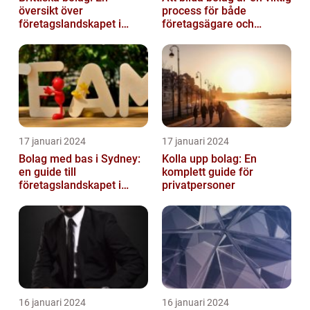
översikt över
process för både
företagslandskapet i
företagsägare och
Storbritannien
privatpersoner som vill
etablera en ...
17 januari 2024
17 januari 2024
Bolag med bas i Sydney:
Kolla upp bolag: En
en guide till
komplett guide för
företagslandskapet i
privatpersoner
Australiens framstående
stad
16 januari 2024
16 januari 2024