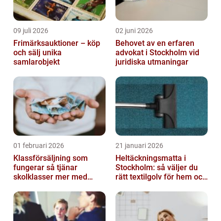
09 juli 2026
02 juni 2026
Frimärksauktioner – köp
Behovet av en erfaren
och sälj unika
advokat i Stockholm vid
samlarobjekt
juridiska utmaningar
01 februari 2026
21 januari 2026
Klassförsäljning som
Heltäckningsmatta i
fungerar så tjänar
Stockholm: så väljer du
skolklasser mer med
rätt textilgolv för hem och
smarta produkter
kontor