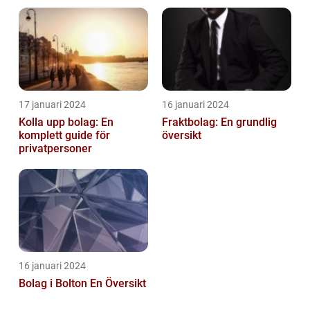
privatpersoner som vill
Australiens framstående
etablera en ...
stad
17 januari 2024
16 januari 2024
Kolla upp bolag: En
Fraktbolag: En grundlig
komplett guide för
översikt
privatpersoner
16 januari 2024
Bolag i Bolton En Översikt