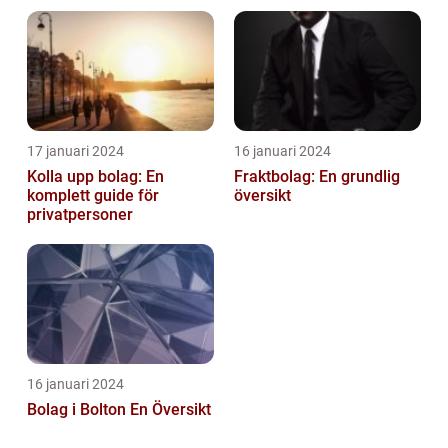
privatpersoner som vill
Australiens framstående
etablera en ...
stad
17 januari 2024
16 januari 2024
Kolla upp bolag: En
Fraktbolag: En grundlig
komplett guide för
översikt
privatpersoner
16 januari 2024
Bolag i Bolton En Översikt