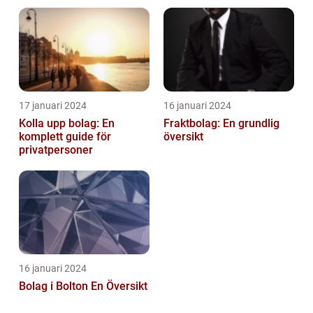
privatpersoner som vill
Australiens framstående
etablera en ...
stad
17 januari 2024
16 januari 2024
Kolla upp bolag: En
Fraktbolag: En grundlig
komplett guide för
översikt
privatpersoner
16 januari 2024
Bolag i Bolton En Översikt