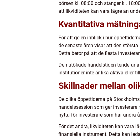
börsen kl. 08:00 och stänger kl. 18:00
att likviditeten kan vara lägre än und
Kvantitativa mätnin
För att ge en inblick i hur öppettide
de senaste åren visar att den största
Detta beror på att de flesta investera
Den utökade handelstiden tenderar at
institutioner inte är lika aktiva eller 
Skillnader mellan ol
De olika öppettiderna på Stockholmsbö
handelssession som ger investerare me
nytta för investerare som har andra 
För det andra, likviditeten kan vara 
finansiella instrument. Detta kan led