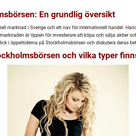
msbörsen: En grundlig översikt
iell marknad i Sverige och ett nav för internationell handel. H
r marknaden är öppen för investerare att köpa och sälja aktier och
lick i öppettiderna på Stockholmsbörsen och diskutera deras bet
ockholmsbörsen och vilka typer finn