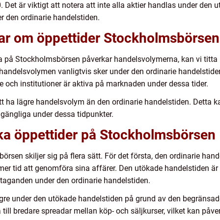
. Det är viktigt att notera att inte alla aktier handlas under den 
er den ordinarie handelstiden.
gar om öppettider Stockholmsbörsen
rna på Stockholmsbörsen påverkar handelsvolymerna, kan vi titta p
 handelsvolymen vanligtvis sker under den ordinarie handelstiden
re och institutioner är aktiva på marknaden under dessa tider.
t ha lägre handelsvolym än den ordinarie handelstiden. Detta k
tillgängliga under dessa tidpunkter.
ika öppettider på Stockholmsbörsen
rsen skiljer sig på flera sätt. För det första, den ordinarie hand
r tid att genomföra sina affärer. Den utökade handelstiden är d
åtaganden under den ordinarie handelstiden.
lägre under den utökade handelstiden på grund av den begränsade 
a till bredare spreadar mellan köp- och säljkurser, vilket kan påv