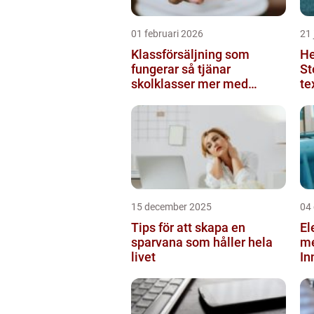
01 februari 2026
21 
Klassförsäljning som
He
fungerar så tjänar
St
skolklasser mer med
te
smarta produkter
ko
15 december 2025
04
Tips för att skapa en
El
sparvana som håller hela
m
livet
In
pu