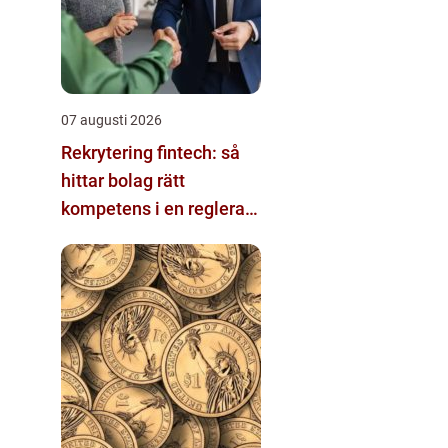
07 augusti 2026
Rekrytering fintech: så
hittar bolag rätt
kompetens i en reglerad
och snabbföränderlig
värld