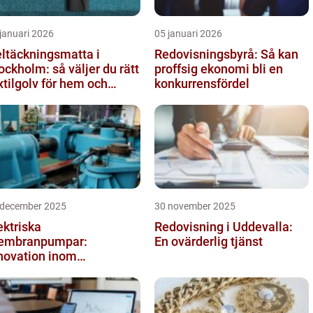
januari 2026
05 januari 2026
ltäckningsmatta i
Redovisningsbyrå: Så kan
ockholm: så väljer du rätt
proffsig ekonomi bli en
xtilgolv för hem och
konkurrensfördel
ntor
 december 2025
30 november 2025
ektriska
Redovisning i Uddevalla:
embranpumpar:
En ovärderlig tjänst
novation inom
mpteknik