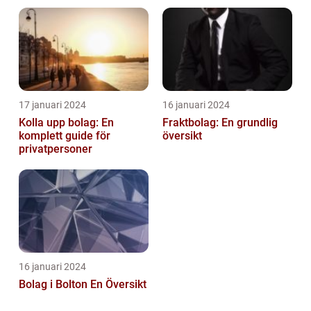
privatpersoner som vill
Australiens framstående
etablera en ...
stad
17 januari 2024
16 januari 2024
Kolla upp bolag: En
Fraktbolag: En grundlig
komplett guide för
översikt
privatpersoner
16 januari 2024
Bolag i Bolton En Översikt