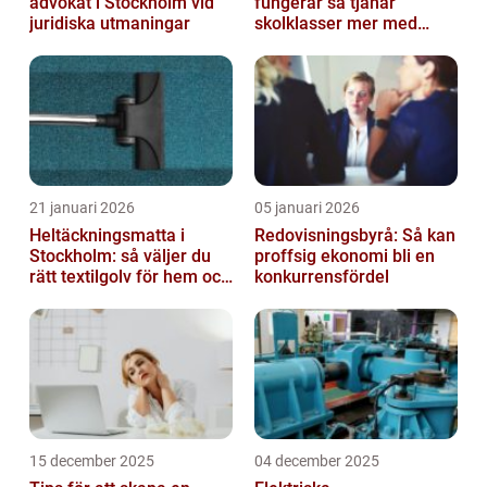
advokat i Stockholm vid
fungerar så tjänar
juridiska utmaningar
skolklasser mer med
smarta produkter
21 januari 2026
05 januari 2026
Heltäckningsmatta i
Redovisningsbyrå: Så kan
Stockholm: så väljer du
proffsig ekonomi bli en
rätt textilgolv för hem och
konkurrensfördel
kontor
15 december 2025
04 december 2025