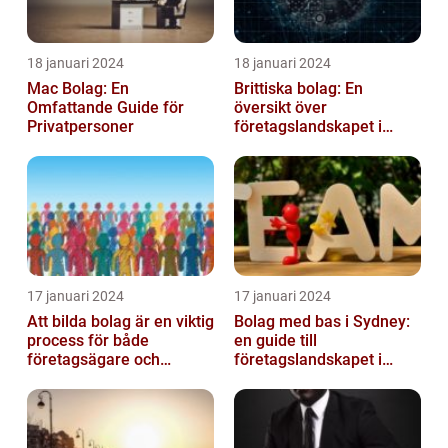
18 januari 2024
18 januari 2024
Mac Bolag: En
Brittiska bolag: En
Omfattande Guide för
översikt över
Privatpersoner
företagslandskapet i
Storbritannien
17 januari 2024
17 januari 2024
Att bilda bolag är en viktig
Bolag med bas i Sydney:
process för både
en guide till
företagsägare och
företagslandskapet i
privatpersoner som vill
Australiens framstående
etablera en ...
stad