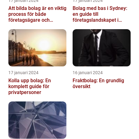
17 januari 2024
17 januari 2024
Att bilda bolag är en viktig
Bolag med bas i Sydney:
process för både
en guide till
företagsägare och
företagslandskapet i
privatpersoner som vill
Australiens framstående
etablera en ...
stad
17 januari 2024
16 januari 2024
Kolla upp bolag: En
Fraktbolag: En grundlig
komplett guide för
översikt
privatpersoner