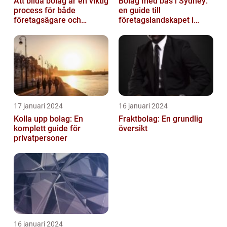
Att bilda bolag är en viktig
Bolag med bas i Sydney:
process för både
en guide till
företagsägare och
företagslandskapet i
privatpersoner som vill
Australiens framstående
etablera en ...
stad
17 januari 2024
16 januari 2024
Kolla upp bolag: En
Fraktbolag: En grundlig
komplett guide för
översikt
privatpersoner
16 januari 2024