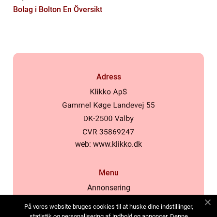
Bolag i Bolton En Översikt
Adress
web:
www.klikko.dk
Menu
Annonsering
Om oss
På vores website bruges cookies til at huske dine indstillinger,
Cookies
statistik og personalisering af indhold og annoncer. Denne