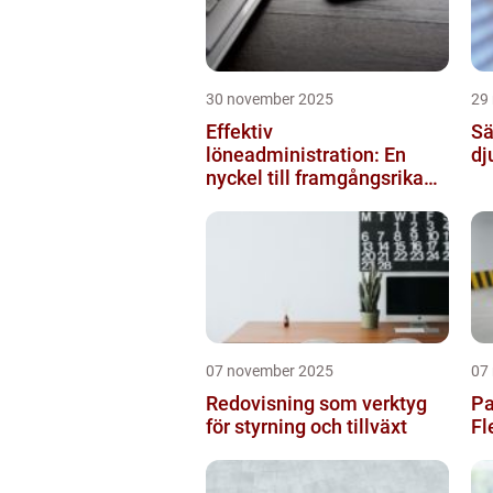
30 november 2025
29
Effektiv
Sä
löneadministration: En
dj
nyckel till framgångsrika
företag
07 november 2025
07
Redovisning som verktyg
Pa
för styrning och tillväxt
Fl