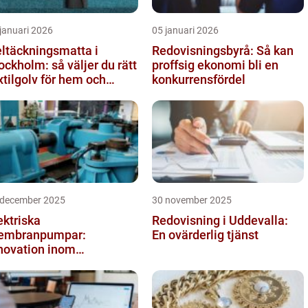
januari 2026
05 januari 2026
ltäckningsmatta i
Redovisningsbyrå: Så kan
ockholm: så väljer du rätt
proffsig ekonomi bli en
xtilgolv för hem och
konkurrensfördel
ntor
 december 2025
30 november 2025
ektriska
Redovisning i Uddevalla:
embranpumpar:
En ovärderlig tjänst
novation inom
mpteknik