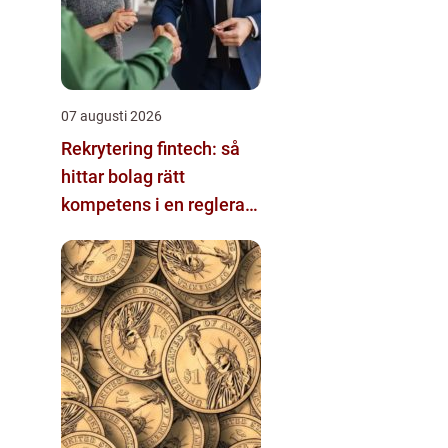
07 augusti 2026
Rekrytering fintech: så
hittar bolag rätt
kompetens i en reglerad
och snabbföränderlig
värld