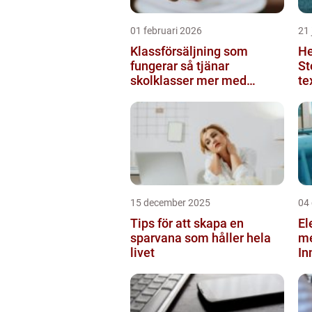
01 februari 2026
21 
Klassförsäljning som
He
fungerar så tjänar
St
skolklasser mer med
te
smarta produkter
ko
15 december 2025
04
Tips för att skapa en
El
sparvana som håller hela
m
livet
In
pu