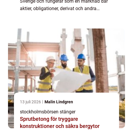
Sverige och fungerar som en marknad där
aktier, obligationer, derivat och andra
finansiella instrument handlas. I denna
artikel kommer vi att fördjupa oss i
Stockholm...
13 juli 2026
Malin Lindgren
stockholmsbörsen stänger
Sprutbetong för tryggare
konstruktioner och säkra bergytor