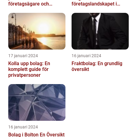
företagsägare och
företagslandskapet i
privatpersoner som vill
Australiens framstående
etablera en ...
stad
17 januari 2024
16 januari 2024
Kolla upp bolag: En
Fraktbolag: En grundlig
komplett guide för
översikt
privatpersoner
16 januari 2024
Bolag i Bolton En Översikt