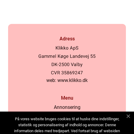
Adress
web:
www.klikko.dk
Menu
Annonsering
Om oss
På vores website bruges cookies til at huske dine indstillinger,
Cookies
statistik og personalisering af indhold og annoncer. Denne
information deles med tredjepart. Ved fortsat brug af websiden
Kontakta oss