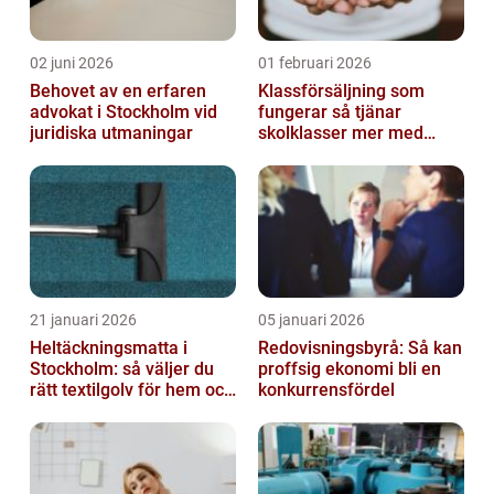
02 juni 2026
01 februari 2026
Behovet av en erfaren
Klassförsäljning som
advokat i Stockholm vid
fungerar så tjänar
juridiska utmaningar
skolklasser mer med
smarta produkter
21 januari 2026
05 januari 2026
Heltäckningsmatta i
Redovisningsbyrå: Så kan
Stockholm: så väljer du
proffsig ekonomi bli en
rätt textilgolv för hem och
konkurrensfördel
kontor