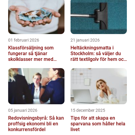
01 februari 2026
21 januari 2026
Klassförsäljning som
Heltäckningsmatta i
fungerar så tjänar
Stockholm: så väljer du
skolklasser mer med
rätt textilgolv för hem och
smarta produkter
kontor
05 januari 2026
15 december 2025
Redovisningsbyrå: Så kan
Tips för att skapa en
proffsig ekonomi bli en
sparvana som håller hela
konkurrensfördel
livet