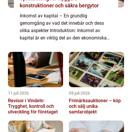
konstruktioner och säkra bergytor
Inkomst av kapital – En grundlig
genomgång av vad det innebär och dess
olika aspekter Introduktion: Inkomst av
kapital är en viktig del av den ekonomiska
världen och kan påverka många människors
ekonomiska situation. I denna artikel
kommer vi a...
11 juli 2026
09 juli 2026
Revisor i Vindeln:
Frimärksauktioner – köp
Trygghet, kontroll och
och sälj unika
utveckling för företaget
samlarobjekt