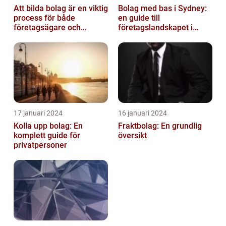
Att bilda bolag är en viktig
Bolag med bas i Sydney:
process för både
en guide till
företagsägare och
företagslandskapet i
privatpersoner som vill
Australiens framstående
etablera en ...
stad
17 januari 2024
16 januari 2024
Kolla upp bolag: En
Fraktbolag: En grundlig
komplett guide för
översikt
privatpersoner