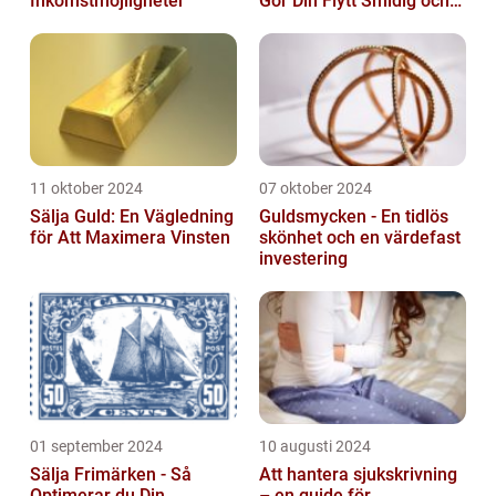
Inkomstmöjligheter
Gör Din Flytt Smidig och
Problemfri
11 oktober 2024
07 oktober 2024
Sälja Guld: En Vägledning
Guldsmycken - En tidlös
för Att Maximera Vinsten
skönhet och en värdefast
investering
01 september 2024
10 augusti 2024
Sälja Frimärken - Så
Att hantera sjukskrivning
Optimerar du Din
– en guide för