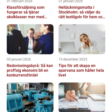
01 februari 2026
21 januari 2026
Klassförsäljning som
Heltäckningsmatta i
fungerar så tjänar
Stockholm: så väljer du
skolklasser mer med
rätt textilgolv för hem och
smarta produkter
kontor
05 januari 2026
15 december 2025
Redovisningsbyrå: Så kan
Tips för att skapa en
proffsig ekonomi bli en
sparvana som håller hela
konkurrensfördel
livet