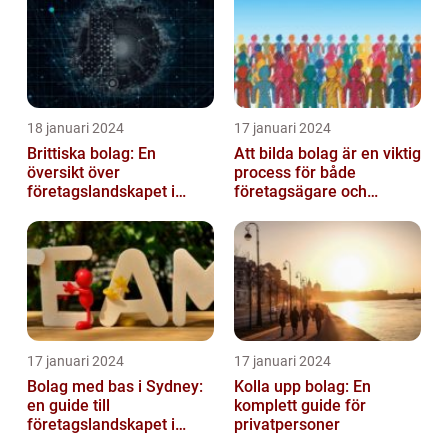
18 januari 2024
17 januari 2024
Brittiska bolag: En
Att bilda bolag är en viktig
översikt över
process för både
företagslandskapet i
företagsägare och
Storbritannien
privatpersoner som vill
etablera en ...
17 januari 2024
17 januari 2024
Bolag med bas i Sydney:
Kolla upp bolag: En
en guide till
komplett guide för
företagslandskapet i
privatpersoner
Australiens framstående