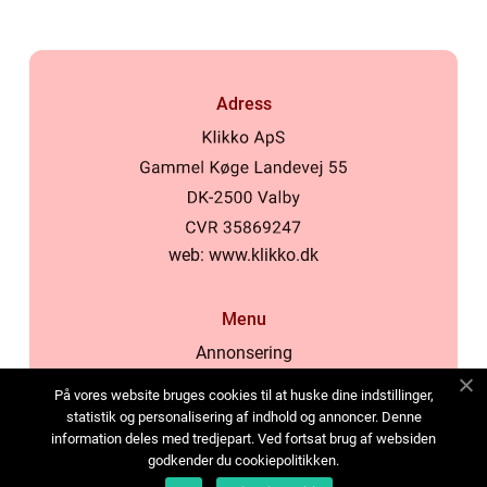
Adress
web:
www.klikko.dk
Menu
Annonsering
Om oss
På vores website bruges cookies til at huske dine indstillinger,
Cookies
statistik og personalisering af indhold og annoncer. Denne
information deles med tredjepart. Ved fortsat brug af websiden
Kontakta oss
godkender du cookiepolitikken.
Sitemap