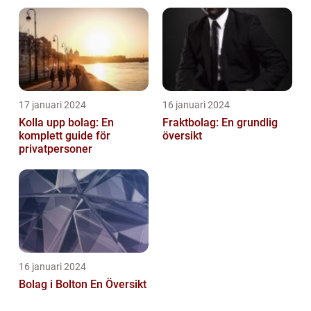
privatpersoner som vill
Australiens framstående
etablera en ...
stad
17 januari 2024
16 januari 2024
Kolla upp bolag: En
Fraktbolag: En grundlig
komplett guide för
översikt
privatpersoner
16 januari 2024
Bolag i Bolton En Översikt